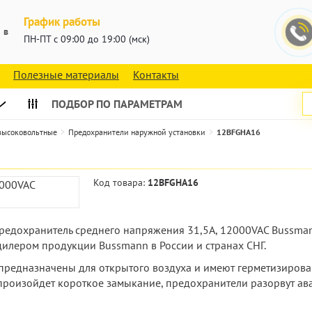
График работы
 в
ПН-ПТ с 09:00 до 19:00 (мск)
Полезные материалы
Контакты
ПОДБОР ПО ПАРАМЕТРАМ
 высоковольтные
Предохранители наружной установки
12BFGHA16
Код товара:
12BFGHA16
ь предохранитель среднего напряжения 31,5А, 12000VAC Bussm
илером продукции Bussmann в России и странах СНГ.
предназначены для открытого воздуха и имеют герметизиров
 произойдет короткое замыкание, предохранители разорвут ава