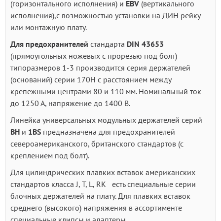
(горизонтального исполнения) и
EBV
(вертикального
исполнения),с возможностью установки на ДИН рейку
или монтажную плату.
Для предохранителей
стандарта
DIN
43653
(прямоугольных ножевых с прорезью под болт)
типоразмеров 1-3 производится серия держателей
(оснований) серии 170H с расстоянием между
крепежными центрами 80 и 110 мм. Номинальный ток
до 1250 А, напряжение до 1400 В.
Линейка универсальных модульных держателей серий
BH
и
1BS
предназначена для предохранителей
североамериканского, британского стандартов (с
креплением под болт).
Для цилиндрических плавких вставок американских
стандартов класса J, T, L, RK есть специальные серии
блочных держателей на плату. Для плавких вставок
среднего (высокого) напряжения в ассортименте
специальные клипсы и адаптеры.