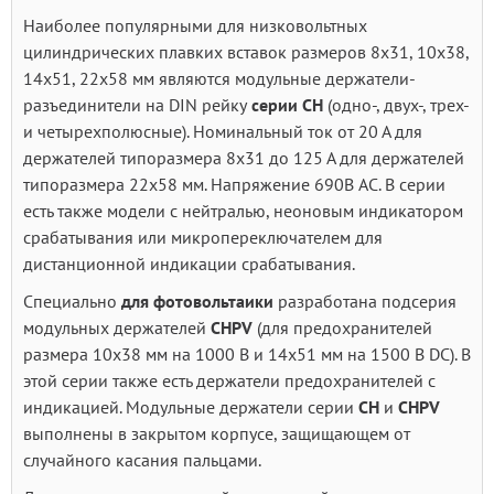
Наиболее популярными для низковольтных
цилиндрических плавких вставок размеров 8х31, 10х38,
14х51, 22х58 мм являются модульные держатели-
разъединители на DIN рейку
серии
CH
(одно-, двух-, трех-
и четырехполюсные). Номинальный ток от 20 А для
держателей типоразмера 8х31 до 125 А для держателей
типоразмера 22х58 мм. Напряжение 690В AC. В серии
есть также модели с нейтралью, неоновым индикатором
срабатывания или микропереключателем для
дистанционной индикации срабатывания.
Специально
для фотовольтаики
разработана подсерия
модульных держателей
С
HPV
(для предохранителей
размера 10х38 мм на 1000 В и 14х51 мм на 1500 В DC). В
этой серии также есть держатели предохранителей с
индикацией. Модульные держатели серии
CH
и
CHPV
выполнены в закрытом корпусе, защищающем от
случайного касания пальцами.