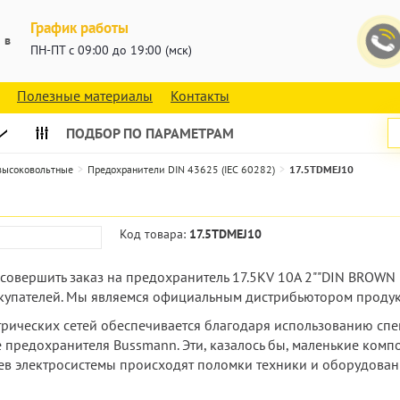
График работы
 в
ПН-ПТ с 09:00 до 19:00 (мск)
Полезные материалы
Контакты
ПОДБОР ПО ПАРАМЕТРАМ
 высоковольтные
Предохранители DIN 43625 (IEC 60282)
17.5TDMEJ10
Код товара:
17.5TDMEJ10
е совершить заказ на предохранитель 17.5KV 10A 2""DIN BROW
купателей. Мы являемся официальным дистрибьютором продукц
ктрических сетей обеспечивается благодаря использованию сп
е предохранителя Bussmann. Эти, казалось бы, маленькие комп
оев электросистемы происходят поломки техники и оборудова