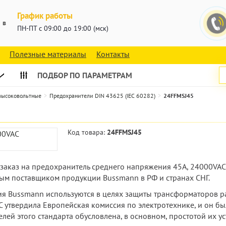
График работы
 в
ПН-ПТ с 09:00 до 19:00 (мск)
Полезные материалы
Контакты
ПОДБОР ПО ПАРАМЕТРАМ
 высоковольтные
Предохранители DIN 43625 (IEC 60282)
24FFMSJ45
Код товара:
24FFMSJ45
ь заказ на предохранитель среднего напряжения 45А, 24000VA
ым поставщиком продукции Bussmann в РФ и странах СНГ.
 Bussmann используются в целях защиты трансформаторов рас
C утвердила Европейская комиссия по электротехнике, и он б
ей этого стандарта обусловлена, в основном, простотой их у