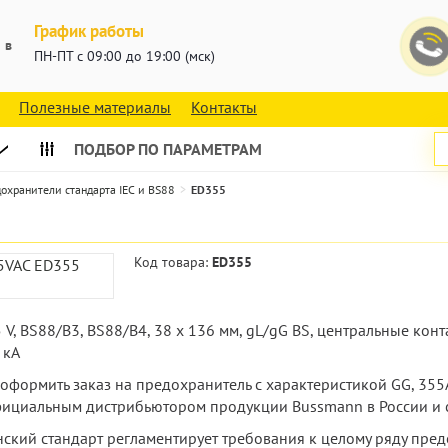
График работы
 в
ПН-ПТ с 09:00 до 19:00 (мск)
Полезные материалы
Контакты
ПОДБОР ПО ПАРАМЕТРАМ
охранители стандарта IEC и BS88
ED355
Код товара:
ED355
 V, BS88/B3, BS88/B4, 38 x 136 мм, gL/gG BS, центральные к
 кА
е оформить заказ на предохранитель с характеристикой GG, 35
фициальным дистрибьютором продукции Bussmann в России и с
ский стандарт регламентирует требования к целому ряду пред