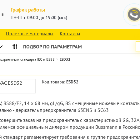
График работы
 в
ПН-ПТ с 09:00 до 19:00 (мск)
Полезные материалы
Контакты
ПОДБОР ПО ПАРАМЕТРАМ
охранители стандарта IEC и BS88
ESD32
Код товара:
ESD32
 V, BS88/F2, 14 x 68 мм, gL/gG, BS смещенные ножевые контак
ально - держатель предохранителя 63ENS и SC63
е совершить заказ на предохранитель с характеристикой GG, 3
являемся официальным дилером продукции Bussmann в Российс
 стандарт регламентирует требования к группе предохраните