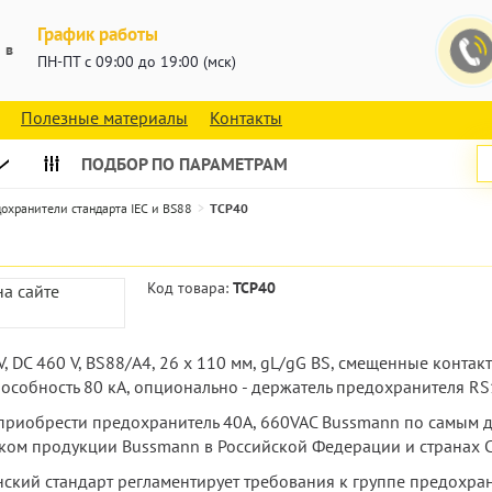
График работы
 в
ПН-ПТ с 09:00 до 19:00 (мск)
Полезные материалы
Контакты
ПОДБОР ПО ПАРАМЕТРАМ
охранители стандарта IEC и BS88
TCP40
Код товара:
TCP40
V, DC 460 V, BS88/A4, 26 x 110 мм, gL/gG BS, смещенные конта
особность 80 кА, опционально - держатель предохранителя R
е приобрести предохранитель 40А, 660VAC Bussmann по самым 
ом продукции Bussmann в Российской Федерации и странах С
ский стандарт регламентирует требования к группе предохран